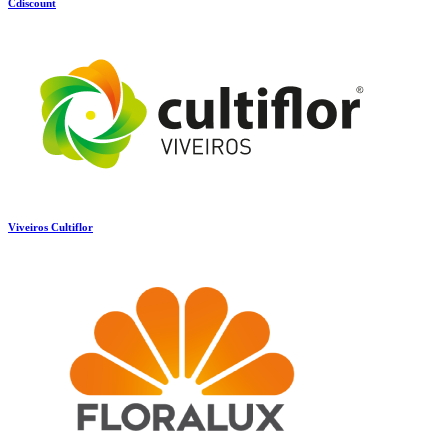
Cdiscount
Viveiros Cultiflor