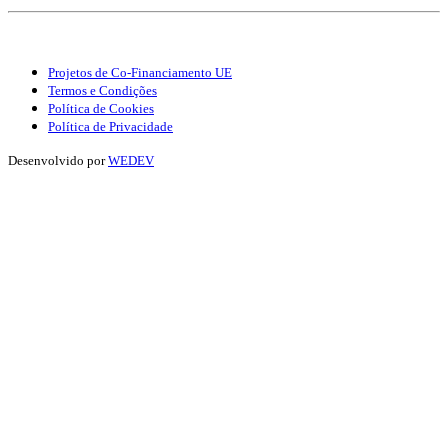
Projetos de Co-Financiamento UE
Termos e Condições
Política de Cookies
Política de Privacidade
Desenvolvido por
WEDEV