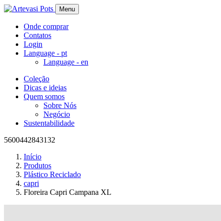
Menu
Onde comprar
Contatos
Login
Language -
pt
Language -
en
Coleção
Dicas e ideias
Quem somos
Sobre Nós
Negócio
Sustentabilidade
5600442843132
Início
Produtos
Plástico Reciclado
capri
Floreira Capri Campana XL